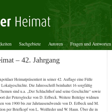
keiten
Sachgebiete
Autoren
Fragen und Antworten
imat – 42. Jahrgang
oldaer Heimatpräsentiert in seiner 42. Auflage eine Fülle
okalgeschichte. Die Jahresschrift beinhaltet 16 sorgfältig
 Themen sind u.a. „Der Schlachthof und seine Geschichte“ sowie
ort der Petersglocke von D. Erlbeck. Weitere Beiträge widmen
ften von 1900 bis zur Jahrtausendwende von D. Erlbeck und M.
tion per Briefkopf von L. Weißleder und W. Haun. Über die in