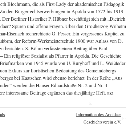
eth Blochmann, die als First-Lady der akademischen Pädagogik
n. Zu den Bürgerrechtserwerbungen in Apolda von 1572 bis 1919
 Der Berliner Historiker P. Hübner beschäftigt sich mit „Dietrich
ldaer? Spuren und offene Fragen. Über den Großherzog Wilhelm
r-Eisenach recherchierte G. Fesser. Ein vergessenes Kapitel zu
ulform, der Reform-Werkmeisterschule 1900 war Anlass von D.
u berichten. S. Böhm verfasste einen Beitrag über Paul
 Ein religiöser Sozialist als Pfarrer in Apolda. Die Geschichte
-Briefmarken von 1945 wurde von U. Burghoff und L. Weißleder
neuen Exkurs zur floristischen Bedeutung des Gemeindebergs
erges bei Kaatschen wird ebenso berichtet. In der Reihe „Aus
nden“ werden die Häuser Eduardstraße Nr. 2 und Nr. 4
re interessante Beiträge ergänzen das diesjährige Heft. asz
als
Information des Apoldaer
Geschichtsverein e.V.