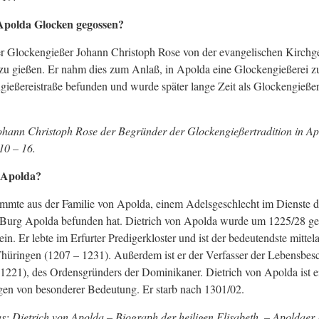
Apolda Glocken gegossen?
der Glockengießer Johann Christoph Rose von der evangelischen Kirc
zu gießen. Er nahm dies zum Anlaß, in Apolda eine Glockengießerei zu
gießereistraße befunden und wurde später lange Zeit als Glockengieße
Johann Christoph Rose der Begründer der Glockengießertradition in Ap
10 – 16.
 Apolda?
ammte aus der Familie von Apolda, einem Adelsgeschlecht im Dienste d
ie Burg Apolda befunden hat. Dietrich von Apolda wurde um 1225/28 ge
n. Er lebte im Erfurter Predigerkloster und ist der bedeutendste mittela
Thüringen (1207 – 1231). Außerdem ist er der Verfasser der Lebensbes
221), des Ordensgründers der Dominikaner. Dietrich von Apolda ist ei
ngen von besonderer Bedeutung. Er starb nach 1301/02.
as: Dietrich von Apolda – Biograph der heiligen Elisabeth. – Apoldae