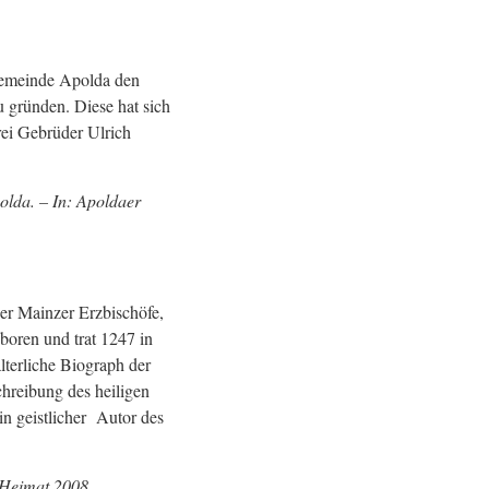
hgemeinde Apolda den
 gründen. Diese hat sich
rei Gebrüder Ulrich
olda. – In: Apoldaer
er Mainzer Erzbischöfe,
boren und trat 1247 in
lterliche Biograph der
chreibung des heiligen
n geistlicher Autor des
r Heimat 2008